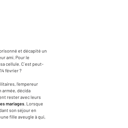
emprisonné et décapité un
eur ami. Pour le
sa cellule. C´est peut-
14 février ?
itaires, l'empereur
on armée, décida
ient rester avec leurs
des mariages
. Lorsque
ndant son séjour en
eune fille aveugle à qui,