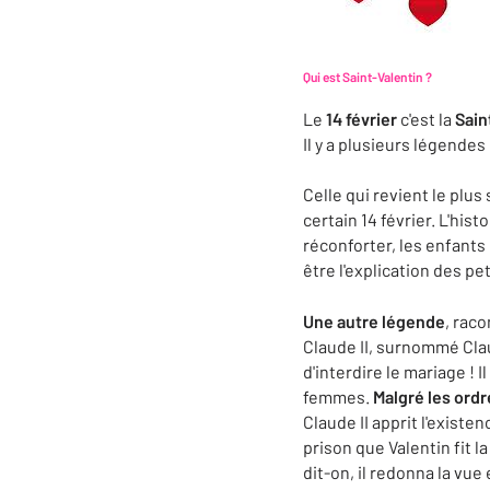
Qui est Saint-Valentin ?
Le
14 février
c'est la
Sain
Il y a plusieurs légendes
Celle qui revient le plus
certain 14 février. L'his
réconforter, les enfants 
être l'explication des pe
Une autre légende
, rac
Claude II, surnommé Clau
d'interdire le mariage ! 
femmes.
Malgré les ordr
Claude II apprit l'existe
prison que Valentin fit l
dit-on, il redonna la vue