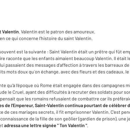
t Valentin
. Valentin est le patron des amoureux.
 en ce qui concerne l'histoire du saint Valentin.
 souvent est la suivante : Saint Valentin était un prêtre qui fût 
toire raconte que les enfants aimaient beaucoup Valentin. Il était l
lui passaient des messages d'affection à travers les barreaux de 
tits mots doux qu´on échange, avec des fleurs et des cadeaux, le 
onte qu'à l'époque où Rome était engagée dans des campagnes mil
de le Cruel, ayant des difficultés à recruter des soldats pour s
Il pensait que les romains refusaient de combattre car ils préféra
es de l'Empereur, Saint-Valentin continua pourtant de célébrer 
nce de ces mariages secrets, il fit emprisonner Valentin. C'est pe
a connaissance de la fille de son geôlier (gardien de prison), une j
 et
adressa une lettre signée " Ton Valentin "
.