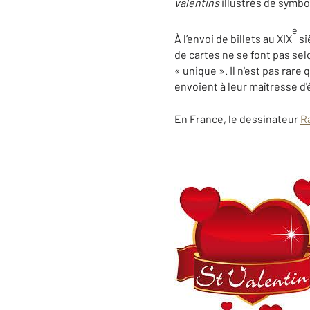
valentins
illustrés de symbo
e
À l’envoi de billets au
XIX
si
de cartes ne se font pas se
« unique ». Il n'est pas rar
envoient à leur maîtresse d'
En France, le dessinateur
R